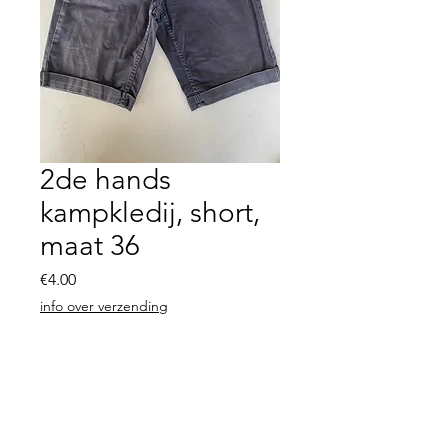
2de hands
kampkledij, short,
maat 36
Price
€4.00
info over verzending
Quantity
*
Add to Cart