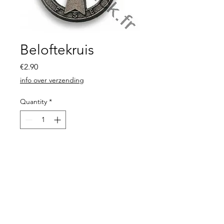
Beloftekruis
Price
€2.90
info over verzending
Quantity
*
Add to Cart
Beloftekruis in metaal voor op
hoed.