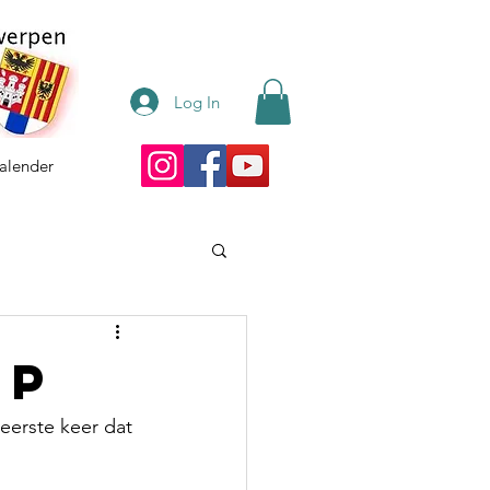
Log In
alender
mp
eerste keer dat 